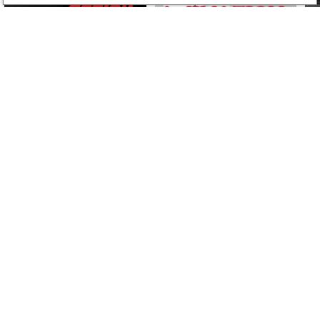
la mine. Les époux Nilsen qui
assistent à la tuerie réussissent
à ligoter le forcené. Seuls avec
le tueur, isolés dans une région
coupée du monde, Hans et
Edith décident de punir
Michael pour ses crimes...